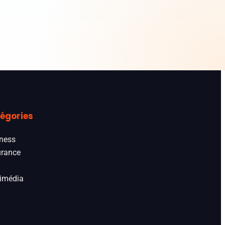
égories
ness
rance
imédia