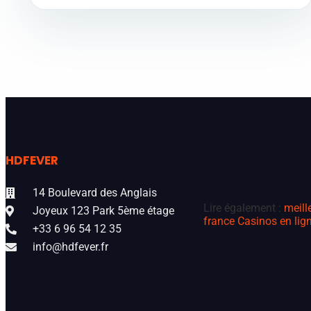
HDFEVER
14 Boulevard des Anglais
Lire également :
meill
Joyeux 123 Park 5ème étage
france
Casinos en lign
+33 6 96 54 12 35
info@hdfever.fr