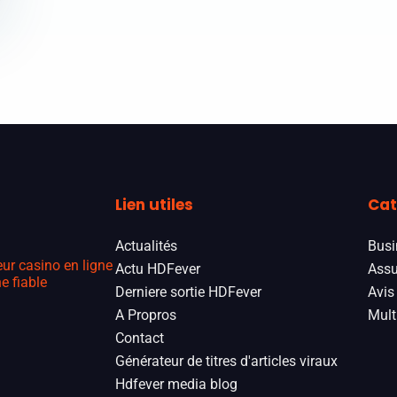
Lien utiles
Cat
Actualités
Busi
eur casino en ligne
Actu HDFever
Assu
e fiable
Derniere sortie HDFever
Avis
A Propros
Mult
Contact
Générateur de titres d'articles viraux
Hdfever media blog