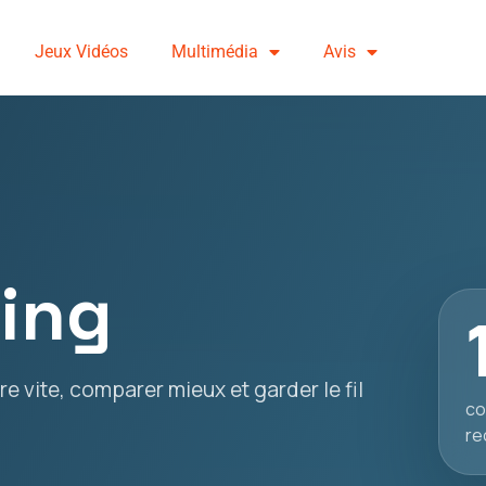
Jeux Vidéos
Multimédia
Avis
sing
e vite, comparer mieux et garder le fil
co
re