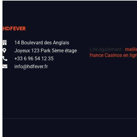
HDFEVER
14 Boulevard des Anglais
Lire également :
meill
Joyeux 123 Park 5ème étage
france
Casinos en lign
+33 6 96 54 12 35
info@hdfever.fr