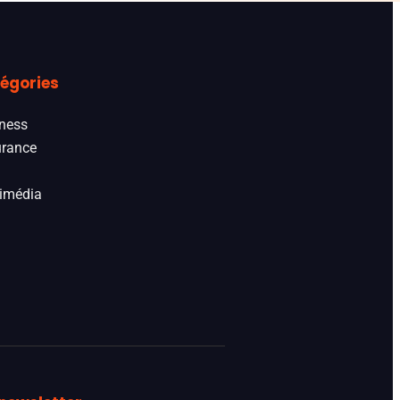
égories
ness
rance
imédia