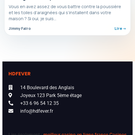
Dreame en promo exceptionnelle pour les soldes
Vous en avez assez de vous battre contre la poussière
[Sponso
et les toiles d’araignées qui s’installent dans votre
maison ? Si oui, je suis…
Jimmy Falro
Lire ->
HDFEVER
14 Boulevard des Anglais
Joyeux 123 Park 5ème étage
+33 6 96 54 12 35
info@hdfever.fr
Lire également :
meilleur casino en ligne france
Casinos