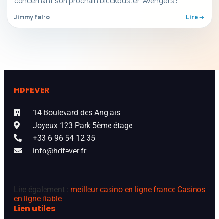
concernant son prochain blockbuster, Avengers :
Doomsday. La nouvelle bande-annonce montre…
Jimmy Falro
Lire ->
HDFEVER
14 Boulevard des Anglais
Joyeux 123 Park 5ème étage
+33 6 96 54 12 35
info@hdfever.fr
Lire également :
meilleur casino en ligne france
Casinos
en ligne fiable
Lien utiles