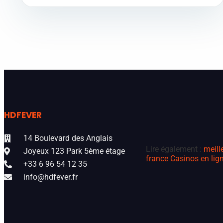
HDFEVER
14 Boulevard des Anglais
Lire également :
meill
Joyeux 123 Park 5ème étage
france
Casinos en lign
+33 6 96 54 12 35
info@hdfever.fr