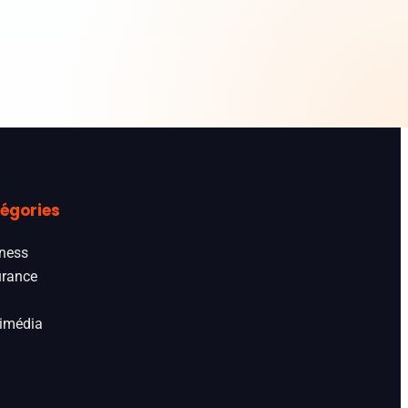
égories
ness
rance
imédia