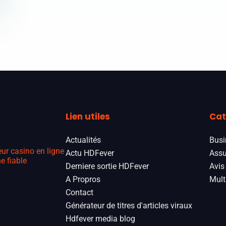
Lien utiles
Cat
Actualités
Busi
eur casino en ligne
Actu HDFever
Assu
e fiable
Derniere sortie HDFever
Avis
A Propros
Mult
Contact
Générateur de titres d'articles viraux
Hdfever media blog