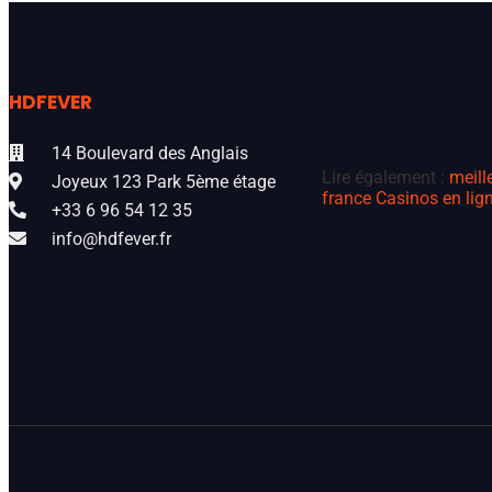
HDFEVER
14 Boulevard des Anglais
Lire également :
meill
Joyeux 123 Park 5ème étage
france
Casinos en lign
+33 6 96 54 12 35
info@hdfever.fr