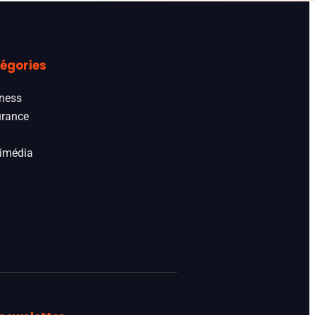
égories
ness
rance
imédia