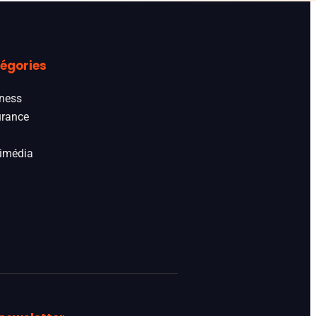
égories
ness
rance
imédia