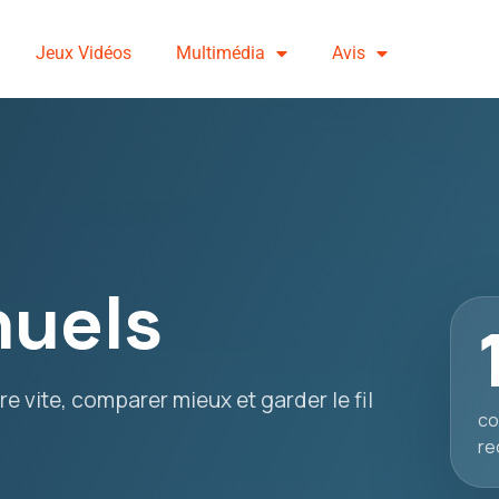
Jeux Vidéos
Multimédia
Avis
uels
e vite, comparer mieux et garder le fil
co
re