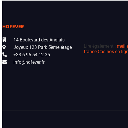
HDFEVER
14 Boulevard des Anglais
Lire également :
meill
Joyeux 123 Park 5ème étage
france
Casinos en lign
+33 6 96 54 12 35
info@hdfever.fr