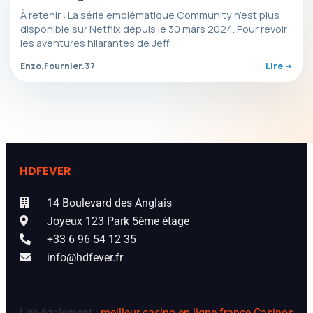
attendu ?
À retenir : La série emblématique Community n’est plus
disponible sur Netflix depuis le 30 mars 2024. Pour revoir
les aventures hilarantes de Jeff,…
Enzo.Fournier.37
Lire ->
HDFEVER
14 Boulevard des Anglais
Joyeux 123 Park 5ème étage
+33 6 96 54 12 35
info@hdfever.fr
Lire également :
meilleur casino en ligne france
Casinos