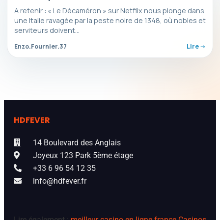
humaine
A retenir : « Le Décaméron » sur Netflix nous plonge dans
une Italie ravagée par la peste noire de 1348, où nobles et
serviteurs doivent…
Enzo.Fournier.37
Lire ->
HDFEVER
14 Boulevard des Anglais
Joyeux 123 Park 5ème étage
+33 6 96 54 12 35
info@hdfever.fr
Lire également :
meilleur casino en ligne france
Casinos