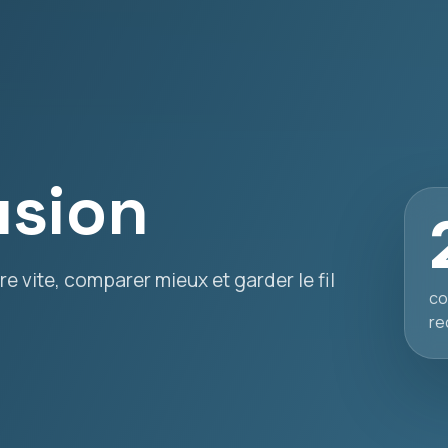
usion
e vite, comparer mieux et garder le fil
co
re