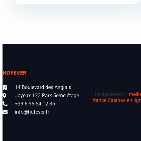
HDFEVER
14 Boulevard des Anglais
Lire également :
meill
Joyeux 123 Park 5ème étage
france
Casinos en lign
+33 6 96 54 12 35
info@hdfever.fr