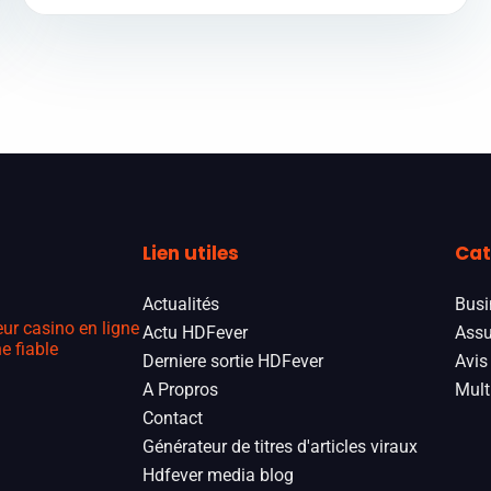
Lien utiles
Cat
Actualités
Busi
eur casino en ligne
Actu HDFever
Assu
e fiable
Derniere sortie HDFever
Avis
A Propros
Mult
Contact
Générateur de titres d'articles viraux
Hdfever media blog