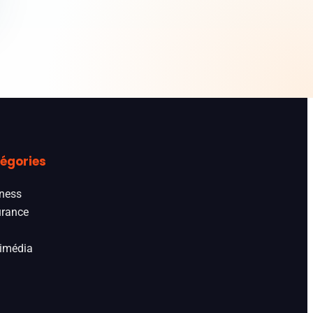
égories
ness
rance
imédia