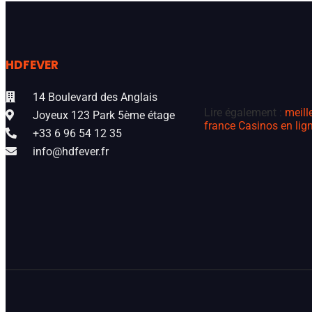
HDFEVER
14 Boulevard des Anglais
Lire également :
meill
Joyeux 123 Park 5ème étage
france
Casinos en lign
+33 6 96 54 12 35
info@hdfever.fr