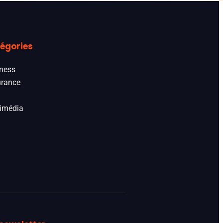
égories
ness
rance
imédia