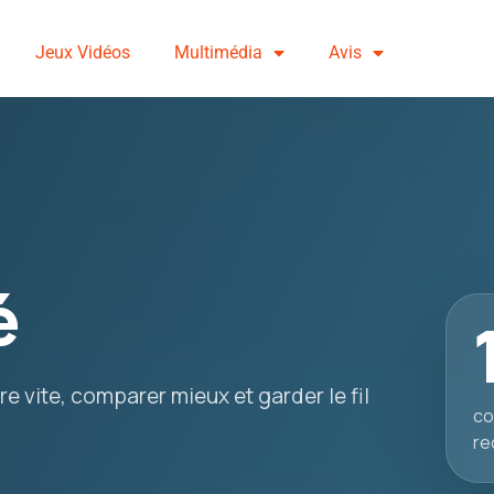
Jeux Vidéos
Multimédia
Avis
é
e vite, comparer mieux et garder le fil
co
re