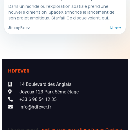
spatial
Dans un monde où l’exploration spatiale prend une
nouvelle dimension, SpaceX annonce le lancement de
son projet ambitieux, Starfall. Ce disque volant, qui
représente…
Jimmy Falro
Lire ->
HDFEVER
14 Boulevard des Anglais
Joyeux 123 Park 5ème étage
+33 6 96 54 12 35
info@hdfever.fr
Lire également :
meilleur casino en ligne france
Casinos