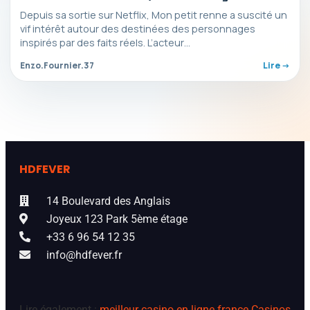
Depuis sa sortie sur Netflix, Mon petit renne a suscité un
vif intérêt autour des destinées des personnages
inspirés par des faits réels. L’acteur…
Enzo.Fournier.37
Lire ->
HDFEVER
14 Boulevard des Anglais
Joyeux 123 Park 5ème étage
+33 6 96 54 12 35
info@hdfever.fr
Lire également :
meilleur casino en ligne france
Casinos