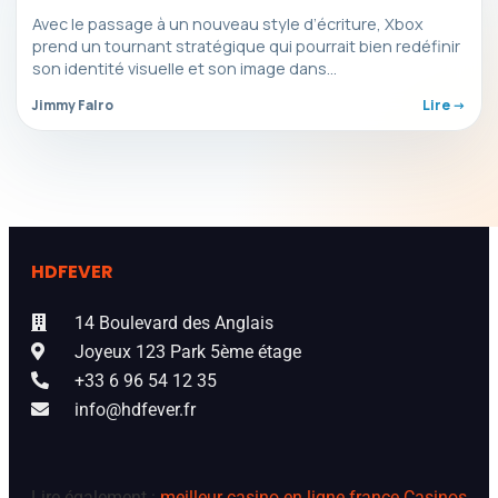
Avec le passage à un nouveau style d’écriture, Xbox
prend un tournant stratégique qui pourrait bien redéfinir
son identité visuelle et son image dans…
Jimmy Falro
Lire ->
HDFEVER
14 Boulevard des Anglais
Joyeux 123 Park 5ème étage
+33 6 96 54 12 35
info@hdfever.fr
Lire également :
meilleur casino en ligne france
Casinos