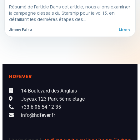
semaines à venir
Résumé de l’article Dans cet article, nous allons examiner
la campagne d’essais du Starship pour le vol 13, en
détaillant les dernières étapes des…
Jimmy Falro
Lire ->
HDFEVER
14 Boulevard des Anglais
Joyeux 123 Park 5ème étage
+33 6 96 54 12 35
info@hdfever.fr
Lire également :
meilleur casino en ligne france
Casinos