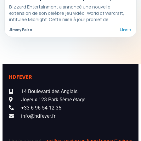
géante de cache-cache !
Blizzard Entertainment a annoncé une nouvelle
extension de son célèbre jeu vidéo, World of Warcraft,
intitulée Midnight. Cette mise à jour promet de
transformer…
Jimmy Falro
Lire ->
HDFEVER
14 Boulevard des Anglais
Joyeux 123 Park 5ème étage
+33 6 96 54 12 35
info@hdfever.fr
Lire également :
meilleur casino en ligne france
Casinos