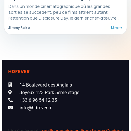
2026 ?
Dans un monde cinématographique où les grandes
sorties se succèdent, peu de films attirent autant
l’attention que Disclosure Day, le dernier chef-d’œuvre
de Spielberg,…
Jimmy Falro
Lire ->
HDFEVER
14 Boulevard des Anglais
Joyeux 123 Park 5ème étage
+33 6 96 54 12 35
info@hdfever.fr
Lire également :
meilleur casino en ligne france
Casinos