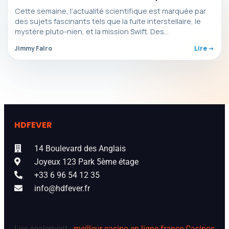
semaine
Cette semaine, l’actualité scientifique est marquée par
des sujets fascinants tels que la fuite interstellaire, le
mystère pluto-nien, et la mission Swift. Des
astrophysiciens…
Jimmy Falro
Lire ->
HDFEVER
14 Boulevard des Anglais
Joyeux 123 Park 5ème étage
+33 6 96 54 12 35
info@hdfever.fr
Lire également :
meilleur casino en ligne france
Casinos