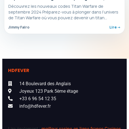
argent et bien plus encore !
Découvrez les nouveaux codes Titan Warfare de
septembre 2024 Préparez-vous à plonger dans l’univers
de Titan Warfare où vous pouvez devenir un titan
féroce…
Jimmy Falro
Lire ->
HDFEVER
14 Boulevard des Anglais
Joyeux 123 Park 5ème étage
+33 6 96 54 12 35
info@hdfever.fr
Lire également :
meilleur casino en ligne france
Casinos