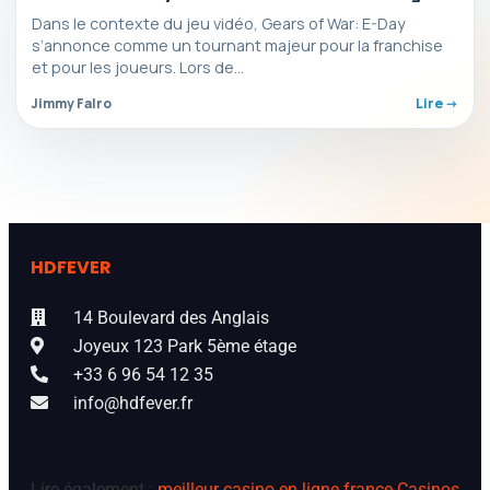
Dans le contexte du jeu vidéo, Gears of War: E-Day
s’annonce comme un tournant majeur pour la franchise
et pour les joueurs. Lors de…
Jimmy Falro
Lire ->
HDFEVER
14 Boulevard des Anglais
Joyeux 123 Park 5ème étage
+33 6 96 54 12 35
info@hdfever.fr
Lire également :
meilleur casino en ligne france
Casinos