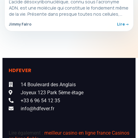
L’acide désoxyribonucléique, connu sous l’acronyme
ADN, est une molécule qui constitue le fondement même
de la vie. Présente dans presque toutes nos cellules,
l’ADN…
Jimmy Falro
Lire ->
HDFEVER
14 Boulevard des Anglais
Joyeux 123 Park 5ème étage
+33 6 96 54 12 35
info@hdfever.fr
Lire également :
meilleur casino en ligne france
Casinos