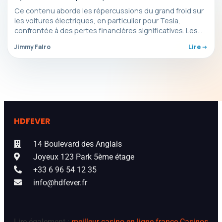
— le point complet de la semaine
Ce contenu aborde les répercussions du grand froid sur
les voitures électriques, en particulier pour Tesla,
confrontée à des pertes financières significatives. Les
actualités…
Jimmy Falro
Lire ->
HDFEVER
14 Boulevard des Anglais
Joyeux 123 Park 5ème étage
+33 6 96 54 12 35
info@hdfever.fr
Lire également :
meilleur casino en ligne france
Casinos