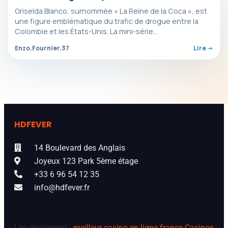
fascinante
Griselda Blanco, surnommée « La Reine de la Coca », est
une figure emblématique du trafic de drogue entre la
Colombie et les États-Unis. La mini-série…
Enzo.Fournier.37
Lire ->
HDFEVER
14 Boulevard des Anglais
Joyeux 123 Park 5ème étage
+33 6 96 54 12 35
info@hdfever.fr
Lire également :
meilleur casino en ligne france
Casinos