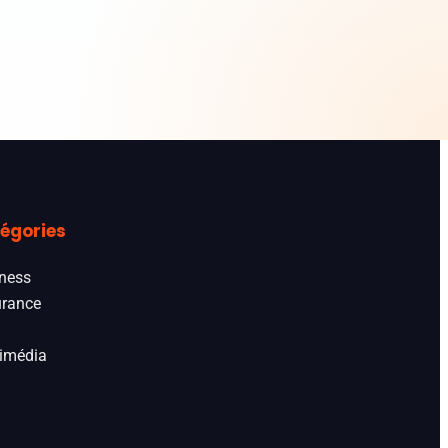
égories
ness
rance
imédia