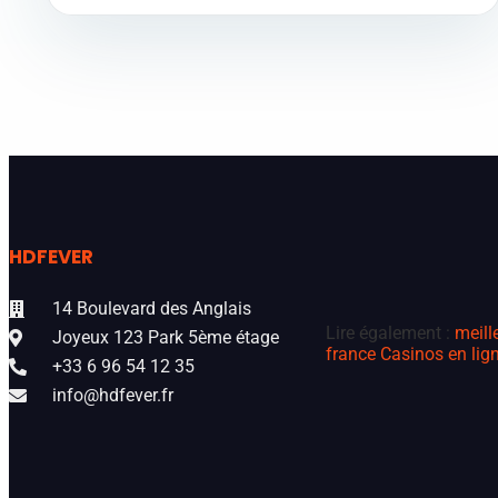
HDFEVER
14 Boulevard des Anglais
Lire également :
meill
Joyeux 123 Park 5ème étage
france
Casinos en lign
+33 6 96 54 12 35
info@hdfever.fr