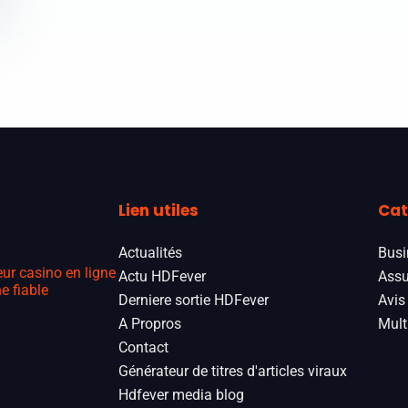
Lien utiles
Cat
Actualités
Busi
eur casino en ligne
Actu HDFever
Assu
e fiable
Derniere sortie HDFever
Avis
A Propros
Mult
Contact
Générateur de titres d'articles viraux
Hdfever media blog