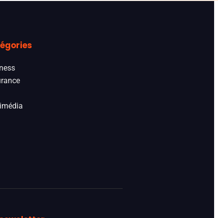
égories
ness
rance
imédia