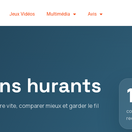
Jeux Vidéos
Multimédia
Avis
ns hurants
e vite, comparer mieux et garder le fil
co
re