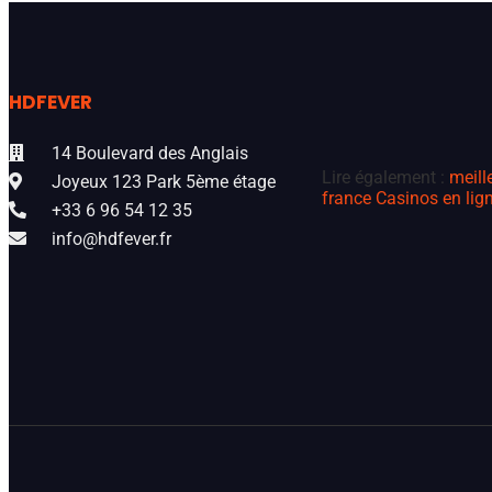
HDFEVER
14 Boulevard des Anglais
Lire également :
meill
Joyeux 123 Park 5ème étage
france
Casinos en lign
+33 6 96 54 12 35
info@hdfever.fr