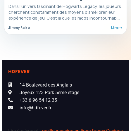
astuces et triches !
Dans l’univers fascinant de Hogwarts Legacy, les joueurs
cherchent constamment des moyens d’améliorer leur
expérience de jeu. C’est là que les mods incontournables
interviennent,…
Jimmy Falro
Lire ->
HDFEVER
14 Boulevard des Anglais
Joyeux 123 Park 5ème étage
+33 6 96 54 12 35
info@hdfever.fr
Lire également :
meilleur casino en ligne france
Casinos