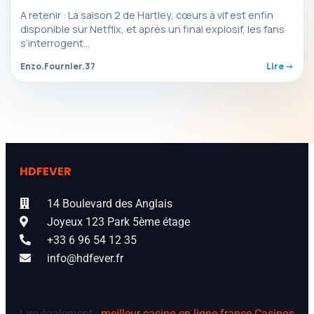
A retenir : La saison 2 de Hartley, cœurs à vif est enfin
disponible sur Netflix, et après un final explosif, les fans
s’interrogent…
Enzo.Fournier.37
Lire ->
HDFEVER
14 Boulevard des Anglais
Joyeux 123 Park 5ème étage
+33 6 96 54 12 35
info@hdfever.fr
Lire également :
meilleur casino en ligne france
Casinos