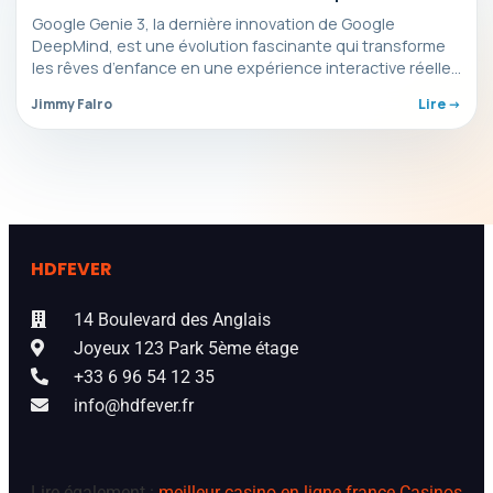
incroyable
Google Genie 3, la dernière innovation de Google
DeepMind, est une évolution fascinante qui transforme
les rêves d’enfance en une expérience interactive réelle.
Grâce…
Jimmy Falro
Lire ->
HDFEVER
14 Boulevard des Anglais
Joyeux 123 Park 5ème étage
+33 6 96 54 12 35
info@hdfever.fr
Lire également :
meilleur casino en ligne france
Casinos