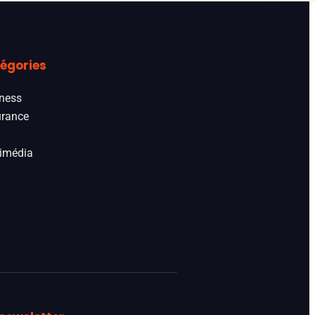
égories
ness
rance
imédia