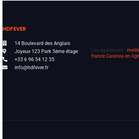
HDFEVER
14 Boulevard des Anglais
Lire également :
meill
Joyeux 123 Park 5ème étage
france
Casinos en lign
+33 6 96 54 12 35
info@hdfever.fr