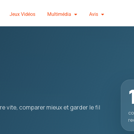
Jeux Vidéos
Multimédia
Avis
e vite, comparer mieux et garder le fil
co
re