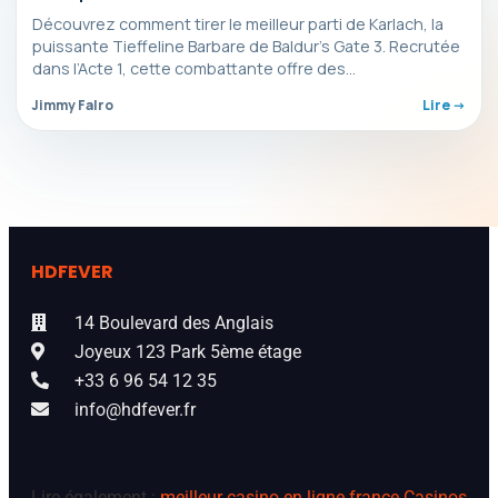
Découvrez comment tirer le meilleur parti de Karlach, la
puissante Tieffeline Barbare de Baldur’s Gate 3. Recrutée
dans l’Acte 1, cette combattante offre des…
Jimmy Falro
Lire ->
HDFEVER
14 Boulevard des Anglais
Joyeux 123 Park 5ème étage
+33 6 96 54 12 35
info@hdfever.fr
Lire également :
meilleur casino en ligne france
Casinos