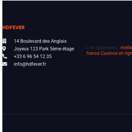
HDFEVER
14 Boulevard des Anglais
Lire également :
meill
Joyeux 123 Park 5ème étage
france
Casinos en lign
+33 6 96 54 12 35
info@hdfever.fr