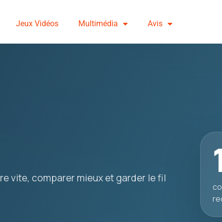
Jeux Vidéos
Multimédia
Avis
e vite, comparer mieux et garder le fil
co
re