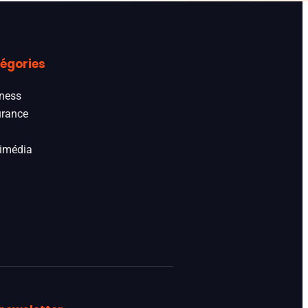
égories
ness
rance
imédia