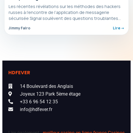
Les récentes révélations sur les méthodes des hackers
russes à l’encontre de l’application de messagerie
sécurisée Signal soulèvent des questions troublantes
sur la sécurité…
Jimmy Falro
Lire ->
HDFEVER
14 Boulevard des Anglais
Joyeux 123 Park 5ème étage
+33 6 96 54 12 35
info@hdfever.fr
Lire également :
meilleur casino en ligne france
Casinos