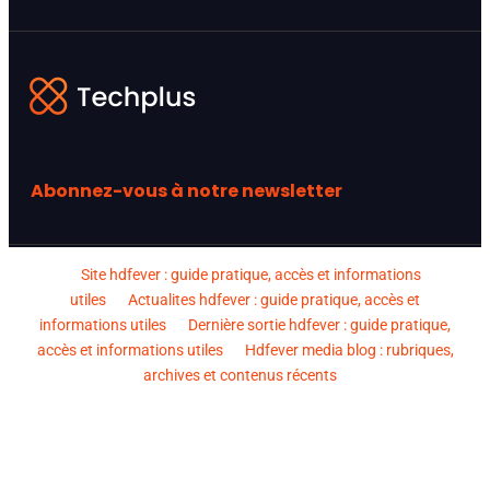
Abonnez-vous à notre newsletter
Site hdfever : guide pratique, accès et informations
utiles
Actualites hdfever : guide pratique, accès et
informations utiles
Dernière sortie hdfever : guide pratique,
accès et informations utiles
Hdfever media blog : rubriques,
archives et contenus récents