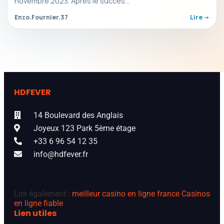
novembre 2023. Après le succès…
Enzo.Fournier.37
Lire ->
HDFEVER
14 Boulevard des Anglais
Joyeux 123 Park 5ème étage
+33 6 96 54 12 35
info@hdfever.fr
Lire également :
meilleur casino en ligne france
Casinos
en ligne fiable
Lien utiles