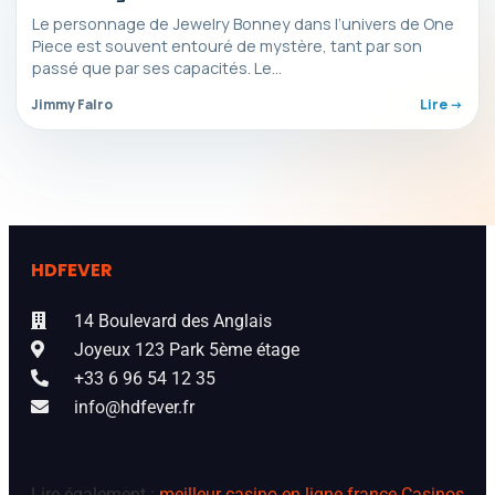
Le personnage de Jewelry Bonney dans l’univers de One
Piece est souvent entouré de mystère, tant par son
passé que par ses capacités. Le…
Jimmy Falro
Lire ->
HDFEVER
14 Boulevard des Anglais
Joyeux 123 Park 5ème étage
+33 6 96 54 12 35
info@hdfever.fr
Lire également :
meilleur casino en ligne france
Casinos