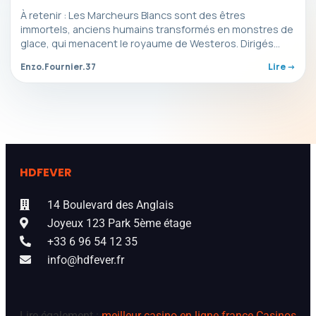
À retenir : Les Marcheurs Blancs sont des êtres
immortels, anciens humains transformés en monstres de
glace, qui menacent le royaume de Westeros. Dirigés…
Enzo.Fournier.37
Lire ->
HDFEVER
14 Boulevard des Anglais
Joyeux 123 Park 5ème étage
+33 6 96 54 12 35
info@hdfever.fr
Lire également :
meilleur casino en ligne france
Casinos