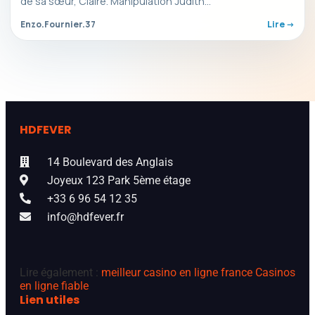
de sa sœur, Claire. Manipulation Judith…
Enzo.Fournier.37
Lire ->
HDFEVER
14 Boulevard des Anglais
Joyeux 123 Park 5ème étage
+33 6 96 54 12 35
info@hdfever.fr
Lire également :
meilleur casino en ligne france
Casinos
en ligne fiable
Lien utiles