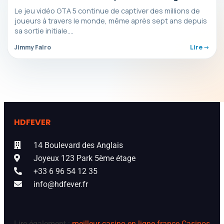
Le jeu vidéo GTA 5 continue de captiver des millions de
joueurs à travers le monde, même après sept ans depuis
sa sortie initiale.…
Jimmy Falro
Lire ->
HDFEVER
14 Boulevard des Anglais
Joyeux 123 Park 5ème étage
+33 6 96 54 12 35
info@hdfever.fr
Lire également :
meilleur casino en ligne france
Casinos