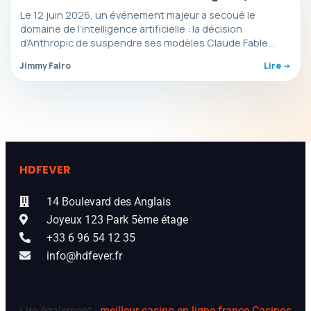
véritable coup de tonnerre
Le 12 juin 2026, un événement majeur a secoué le
domaine de l’intelligence artificielle : la décision
d’Anthropic de suspendre ses modèles Claude Fable…
Jimmy Falro
Lire ->
HDFEVER
14 Boulevard des Anglais
Joyeux 123 Park 5ème étage
+33 6 96 54 12 35
info@hdfever.fr
Lire également :
meilleur casino en ligne france
Casinos