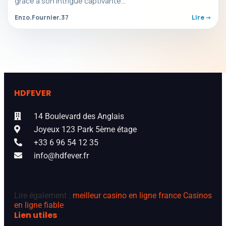
grâce à son intrigue captivante…
Enzo.Fournier.37
Lire ->
HDFEVER
14 Boulevard des Anglais
Joyeux 123 Park 5ème étage
+33 6 96 54 12 35
info@hdfever.fr
Lire également :
meilleur casino en ligne france
Casinos
en ligne fiable
Lien utiles