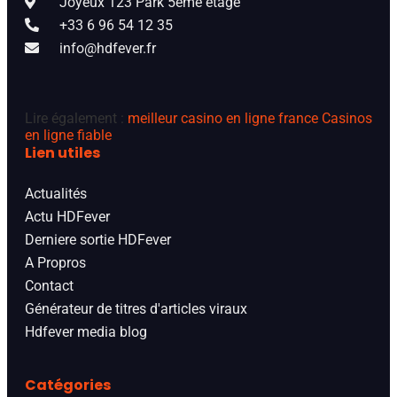
Joyeux 123 Park 5ème étage
+33 6 96 54 12 35
info@hdfever.fr
Lire également :
meilleur casino en ligne france
Casinos
en ligne fiable
Lien utiles
Actualités
Actu HDFever
Derniere sortie HDFever
A Propros
Contact
Générateur de titres d'articles viraux
Hdfever media blog
Catégories