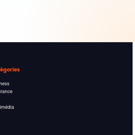
égories
ness
rance
imédia