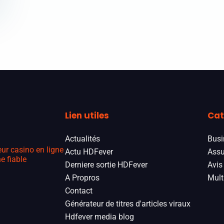
Lien utiles
Cat
Actualités
Busi
eur casino en ligne
Actu HDFever
Assu
e fiable
Derniere sortie HDFever
Avis
A Propros
Mult
Contact
Générateur de titres d'articles viraux
Hdfever media blog