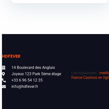
HDFEVER
14 Boulevard des Anglais
Lire également :
meill
Joyeux 123 Park 5ème étage
france
Casinos en lign
+33 6 96 54 12 35
info@hdfever.fr