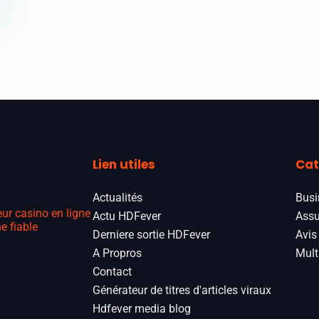
Lien utiles
Cat
Actualités
Busi
eur casino en ligne
Actu HDFever
Assu
e fiable
Derniere sortie HDFever
Avis
A Propros
Mult
Contact
Générateur de titres d'articles viraux
Hdfever media blog