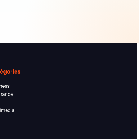
égories
ness
rance
imédia