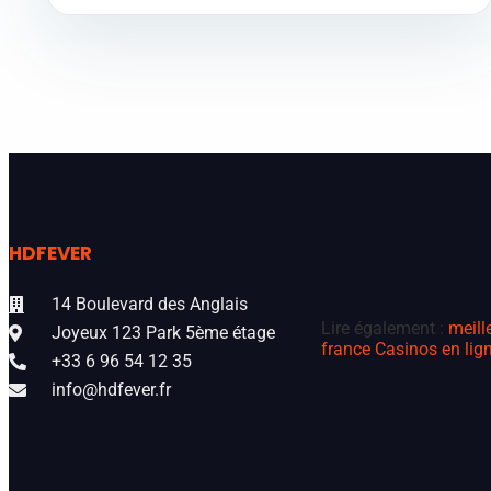
HDFEVER
14 Boulevard des Anglais
Lire également :
meill
Joyeux 123 Park 5ème étage
france
Casinos en lign
+33 6 96 54 12 35
info@hdfever.fr