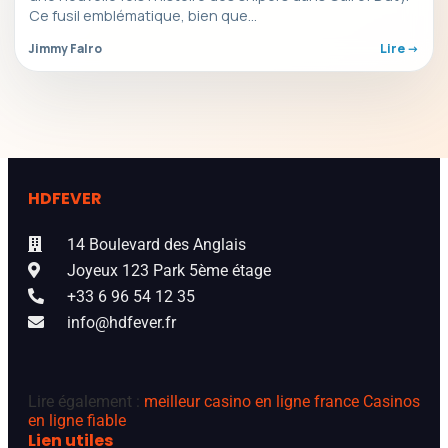
Ce fusil emblématique, bien que…
Jimmy Falro
Lire ->
HDFEVER
14 Boulevard des Anglais
Joyeux 123 Park 5ème étage
+33 6 96 54 12 35
info@hdfever.fr
Lire également :
meilleur casino en ligne france
Casinos
en ligne fiable
Lien utiles