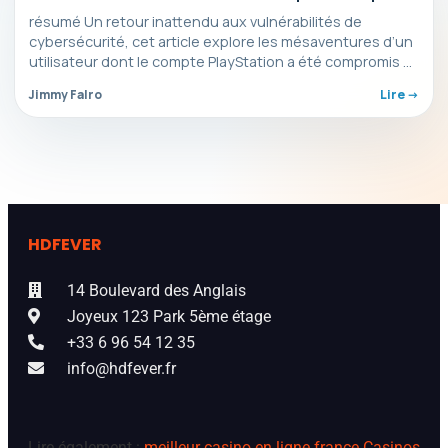
suivi
résumé Un retour inattendu aux vulnérabilités de
cybersécurité, cet article explore les mésaventures d’un
utilisateur dont le compte PlayStation a été compromis à
plusieurs…
Jimmy Falro
Lire ->
HDFEVER
14 Boulevard des Anglais
Joyeux 123 Park 5ème étage
+33 6 96 54 12 35
info@hdfever.fr
Lire également :
meilleur casino en ligne france
Casinos