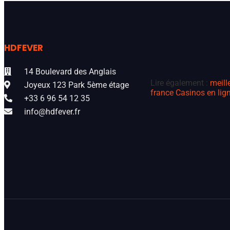
HDFEVER
14 Boulevard des Anglais
Lire également :
meill
Joyeux 123 Park 5ème étage
france
Casinos en lign
+33 6 96 54 12 35
info@hdfever.fr