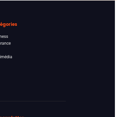
égories
ness
rance
imédia