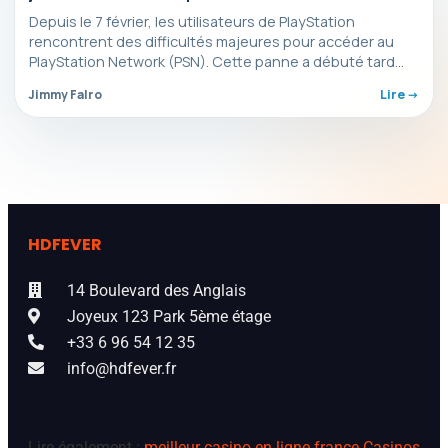
depuis vendredi
Depuis le 7 février, les utilisateurs de PlayStation
rencontrent des difficultés majeures pour accéder au
PlayStation Network (PSN). Cette panne a débuté tard
dans…
Jimmy Falro
Lire ->
HDFEVER
14 Boulevard des Anglais
Joyeux 123 Park 5ème étage
+33 6 96 54 12 35
info@hdfever.fr
Lire également :
meilleur casino en ligne france
Casinos