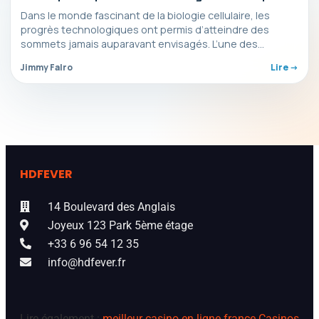
intimes
Dans le monde fascinant de la biologie cellulaire, les
progrès technologiques ont permis d’atteindre des
sommets jamais auparavant envisagés. L’une des
avancées les plus…
Jimmy Falro
Lire ->
HDFEVER
14 Boulevard des Anglais
Joyeux 123 Park 5ème étage
+33 6 96 54 12 35
info@hdfever.fr
Lire également :
meilleur casino en ligne france
Casinos