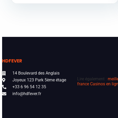
HDFEVER
14 Boulevard des Anglais
Lire également :
meill
Joyeux 123 Park 5ème étage
france
Casinos en lign
+33 6 96 54 12 35
info@hdfever.fr