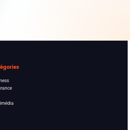
égories
ness
rance
imédia