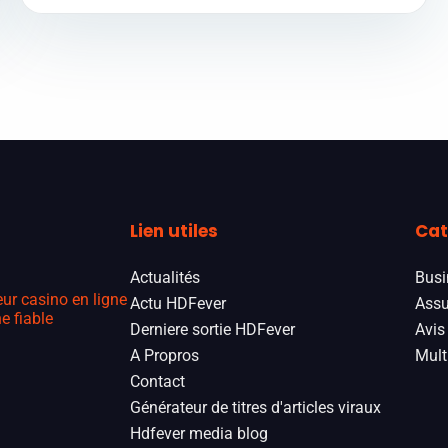
Lien utiles
Cat
Actualités
Busi
eur casino en ligne
Actu HDFever
Assu
e fiable
Derniere sortie HDFever
Avis
A Propros
Mult
Contact
Générateur de titres d'articles viraux
Hdfever media blog