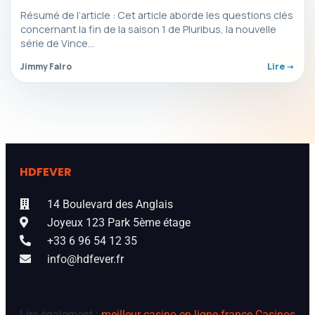
Résumé de l’article : Cet article aborde les questions clés
concernant la fin de la saison 1 de Pluribus, la nouvelle
série de Vince…
Jimmy Falro
Lire ->
HDFEVER
14 Boulevard des Anglais
Joyeux 123 Park 5ème étage
+33 6 96 54 12 35
info@hdfever.fr
Lire également :
meilleur casino en ligne france
Casinos